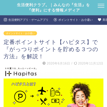
生活便利クラブ。｜みんなの『生活』を
『便利』にする情報メディア
生活便利アプリ・ゲームアプリ
ポイントサイト・お小遣い
美
ポイントサイト・お小遣い
定番ポイントサイト【ハピタス】で
『がっつりポイントを貯める３つの
方法』を解説！
2020年6月16日
/
2020年11月12日