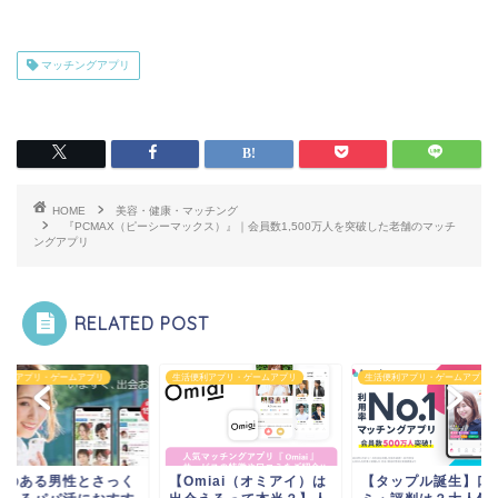
マッチングアプリ
HOME
美容・健康・マッチング
『PCMAX（ピーシーマックス）』｜会員数1,500万人を突破した老舗のマッチ
ングアプリ
RELATED POST
便利アプリ・ゲームアプリ
生活便利アプリ・ゲームアプリ
生活便利アプリ・ゲームアプリ
裕のある男性とさっく
【Omiai（オミアイ）は
【タップル誕生】口