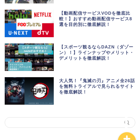
【動画配信サービスVODを徹底比
較！】おすすめ動画配信サービス8
選を目的別に徹底解説！
生活便利アプリ・ゲーム
アプリ
【スポーツ観るならDAZN（ダゾー
ン）！】ラインナップやメリット・
デメリットを徹底解説！
ポイントサイト・お小遣
い
大人気！『鬼滅の刃』アニメ全26話
美容・健康・マッチング
を無料トライアルで見られるサイト
を徹底解説！
動画・マンガ配信サービ
ス