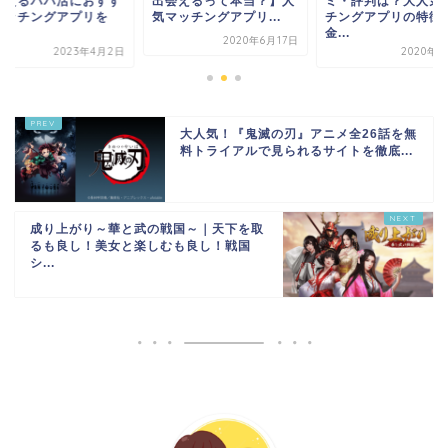
会えるパパ活におすす
出会えるって本当？】人
ミ・評判は？大人気
マッチングアプリを
気マッチングアプリ...
チングアプリの特徴
.
金...
2020年6月17日
2023年4月2日
2020年7
大人気！『鬼滅の刃』アニメ全26話を無
料トライアルで見られるサイトを徹底...
成り上がり～華と武の戦国～｜天下を取
るも良し！美女と楽しむも良し！戦国
シ...