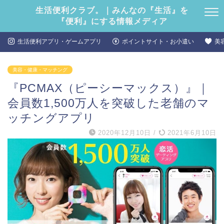
生活便利クラブ。｜みんなの『生活』を
『便利』にする情報メディア
生活便利アプリ・ゲームアプリ
ポイントサイト・お小遣い
美
美容・健康・マッチング
『PCMAX（ピーシーマックス）』｜
会員数1,500万人を突破した老舗のマ
ッチングアプリ
2020年12月10日
/
2021年6月10日