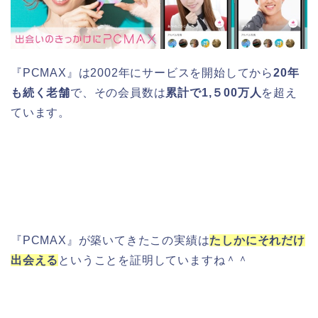
『PCMAX』は2002年にサービスを開始してから
20年
も続く老舗
で、その会員数は
累計で1,５00万人
を超え
ています。
『PCMAX』が築いてきたこの実績は
たしかにそれだけ
出会える
ということを証明していますね＾＾