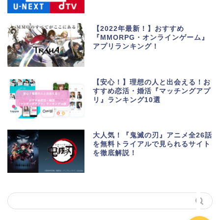
【2022年最新！】おすすめ
『MMORPG・オンラインゲーム』
アプリランキング！
生活便利アプリ・ゲーム
アプリ
【安心！】理想の人と出会える！お
すすめ恋活・婚活『マッチングアプ
リ』ランキング10選
ポイントサイト・お小遣
い
大人気！『鬼滅の刃』アニメ全26話
美容・健康・マッチング
を無料トライアルで見られるサイト
を徹底解説！
動画・マンガ配信サービ
ス