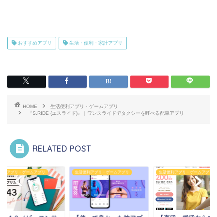
おすすめアプリ
生活・便利・家計アプリ
HOME
生活便利アプリ・ゲームアプリ
『S.RIDE (エスライド)』｜ワンスライドでタクシーを呼べる配車アプリ
RELATED POST
便利アプリ・ゲームアプリ
生活便利アプリ・ゲームアプリ
生活便利アプリ・ゲームアプリ