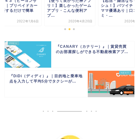
B／４３（ビーヨンサ
【使って良かった神アプ
【恋活・婚活ならマ
）』｜プリペイドカー
リ！】楽しかったゲーム
シュ！】バツイチ・
決済するだけで簡単
アプリ・こんな便利ア
ママ優遇あり｜口コ
.
プ...
ミ・...
2022年1月6日
2020年4月20日
2020年6
『CANARY（カナリー）』｜賃貸売買
のお部屋探しができる不動産検索アプ...
『DiDi（ディディ）』｜目的地と乗車地
点を入力して平均5分でタクシーが...