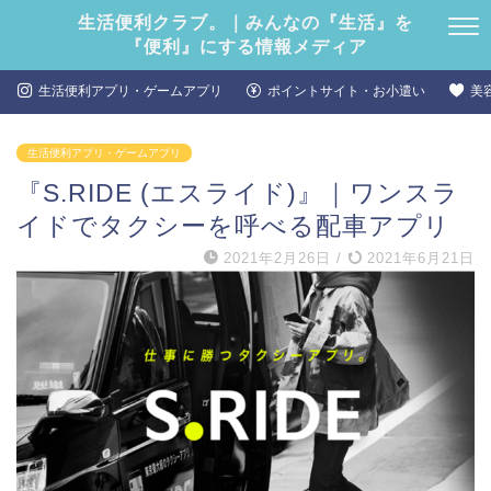
生活便利クラブ。｜みんなの『生活』を
『便利』にする情報メディア
生活便利アプリ・ゲームアプリ
ポイントサイト・お小遣い
美
生活便利アプリ・ゲームアプリ
『S.RIDE (エスライド)』｜ワンスラ
イドでタクシーを呼べる配車アプリ
2021年2月26日
/
2021年6月21日