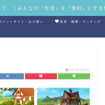
ラブ。｜みんなの『生活』を『便利』にする
ポイントサイト・お小遣い
美容・健康・マッチング
2021年3月5日