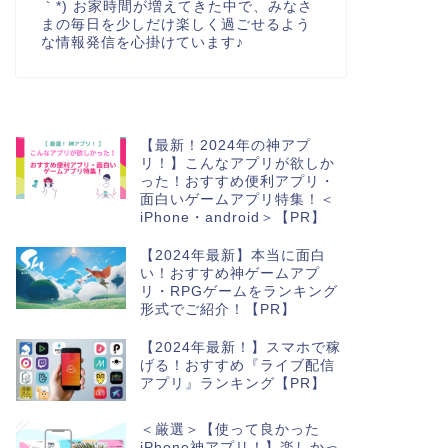
｀*) お家時間が増えてきた中で、みなさ
まの毎日を少しだけ楽しく過ごせるよう
な情報発信を心掛けています♪
【最新！2024年の神アプ
リ！】こんなアプリが欲しか
った！おすすめ便利アプリ・
面白いゲームアプリ特集！＜
iPhone・android＞【PR】
【2024年最新】本当に面白
い！おすすめ神ゲームアプ
リ・RPGゲームをランキング
形式でご紹介！【PR】
【2024年最新！】スマホで稼
げる！おすすめ『ライブ配信
アプリ』ランキング【PR】
＜厳選＞【使って良かった
iPhone神アプリ！】楽しかっ