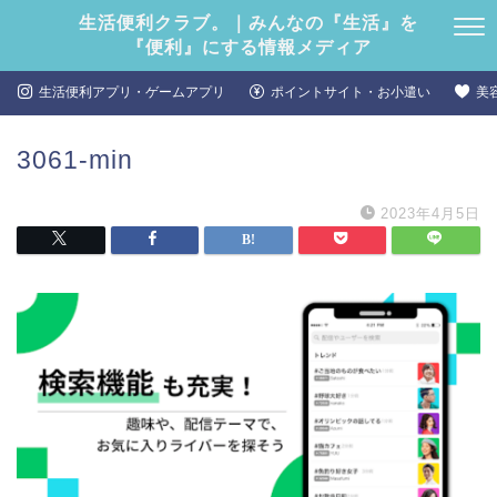
生活便利クラブ。｜みんなの『生活』を
『便利』にする情報メディア
生活便利アプリ・ゲームアプリ
ポイントサイト・お小遣い
美
3061-min
2023年4月5日