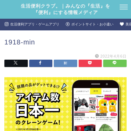
生活便利クラブ。｜みんなの『生活』を
『便利』にする情報メディア
生活便利アプリ・ゲームアプリ
ポイントサイト・お小遣い
美
1918-min
2022年4月6日