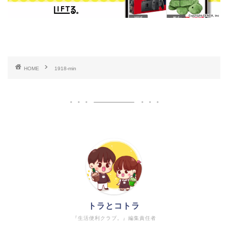
HOME
1918-min
トラとコトラ
『生活便利クラブ。』編集責任者