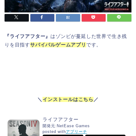
『ライフアフター』
はゾンビが蔓延した世界で生き残
りを目指す
サバイバルゲームアプリ
です。
＼
インストールはこちら
／
ライフアフター
開発元:
NetEase Games
posted with
アプリーチ