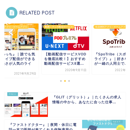
RELATED POST
便利アプリ・ゲームアプリ
動画・マンガ配信サービス
生活便利アプリ・ゲームアプリ
ふわっち』｜誰でも気
【動画配信サービスVOD
『SpoTribe（スポ
にライブ配信ができる
を徹底比較！】おすすめ
ライブ）』｜好きな
手軽さが人気のライ
動画配信サービス8選...
が一緒の人同士で...
.
2020年9月11日
2022年3
2021年9月29日
『GLIT（グリット）』｜たくさんの求人
情報の中から、あなたに合った仕事...
『ファストドクター』｜夜間・休日に電
話一本で医師が来てくれる保険適用の