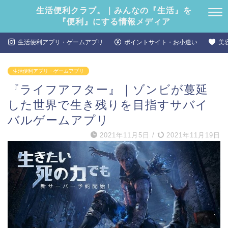
生活便利クラブ。｜みんなの『生活』を
『便利』にする情報メディア
生活便利アプリ・ゲームアプリ
ポイントサイト・お小遣い
美
生活便利アプリ・ゲームアプリ
『ライフアフター』｜ゾンビが蔓延
した世界で生き残りを目指すサバイ
バルゲームアプリ
2021年11月5日
/
2021年11月19日