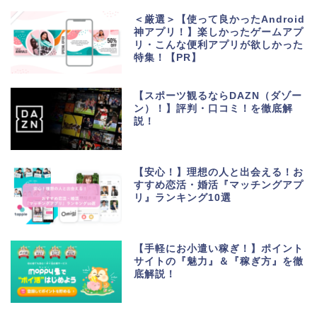
＜厳選＞【使って良かったAndroid
神アプリ！】楽しかったゲームアプ
リ・こんな便利アプリが欲しかった
特集！【PR】
【スポーツ観るならDAZN（ダゾー
ン）！】評判・口コミ！を徹底解
説！
生活便利アプリ・ゲーム
アプリ
【安心！】理想の人と出会える！お
すすめ恋活・婚活『マッチングアプ
リ』ランキング10選
ポイントサイト・お小遣
い
【手軽にお小遣い稼ぎ！】ポイント
美容・健康・マッチング
サイトの『魅力』＆『稼ぎ方』を徹
底解説！
動画・マンガ配信サービ
ス