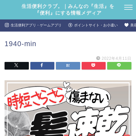
生活便利クラブ。｜みんなの『生活』を
『便利』にする情報メディア
生活便利アプリ・ゲームアプリ
ポイントサイト・お小遣い
美
1940-min
2022年4月11日