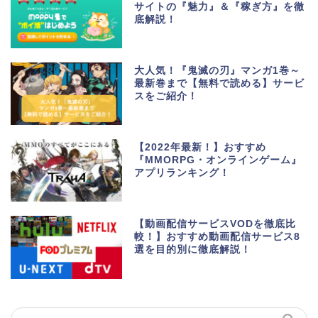
サイトの『魅力』＆『稼ぎ方』を徹
底解説！
大人気！『鬼滅の刃』マンガ1巻～
最新巻まで【無料で読める】サービ
スをご紹介！
生活便利アプリ・ゲーム
アプリ
【2022年最新！】おすすめ
『MMORPG・オンラインゲーム』
アプリランキング！
ポイントサイト・お小遣
い
【動画配信サービスVODを徹底比
美容・健康・マッチング
較！】おすすめ動画配信サービス8
選を目的別に徹底解説！
動画・マンガ配信サービ
ス