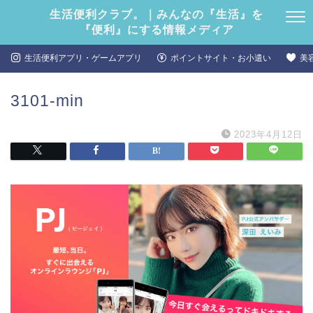
生活便利クラブ。｜みんなの『生活』を
『便利』にする情報メディア
生活便利アプリ・ゲームアプリ
ポイントサイト・お小遣い
美
3101-min
2023年4月12日