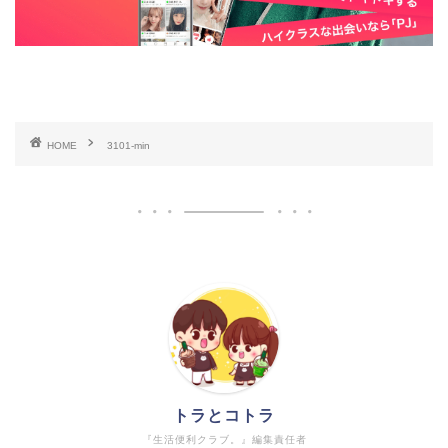
HOME
3101-min
トラとコトラ
『生活便利クラブ。』編集責任者