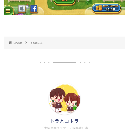
HOME
2368-min
トラとコトラ
『生活便利クラブ。』編集責任者