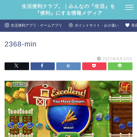
生活便利クラブ。｜みんなの『生活』を
『便利』にする情報メディア
生活便利アプリ・ゲームアプリ
ポイントサイト・お小遣い
美
2368-min
2022年8月10日