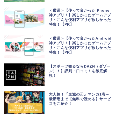
＜厳選＞【使って良かったiPhone
神アプリ！】楽しかったゲームアプ
リ・こんな便利アプリが欲しかった
特集！【PR】
＜厳選＞【使って良かったAndroid
神アプリ！】楽しかったゲームアプ
リ・こんな便利アプリが欲しかった
特集！【PR】
【スポーツ観るならDAZN（ダゾー
ン）！】評判・口コミ！を徹底解
説！
生活便利アプリ・ゲーム
アプリ
大人気！『鬼滅の刃』マンガ1巻～
最新巻まで【無料で読める】サービ
スをご紹介！
ポイントサイト・お小遣
い