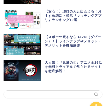
【安心！】理想の人と出会える！お
すすめ恋活・婚活『マッチングアプ
リ』ランキング10選
生活便利アプリ・ゲーム
アプリ
【スポーツ観るならDAZN（ダゾー
ン）！】ラインナップやメリット・
デメリットを徹底解説！
ポイントサイト・お小遣
い
大人気！『鬼滅の刃』アニメ全26話
美容・健康・マッチング
を無料トライアルで見られるサイト
を徹底解説！
動画・マンガ配信サービ
ス