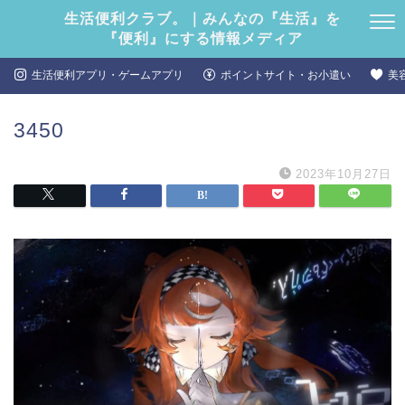
生活便利クラブ。｜みんなの『生活』を
『便利』にする情報メディア
生活便利アプリ・ゲームアプリ
ポイントサイト・お小遣い
美
3450
2023年10月27日