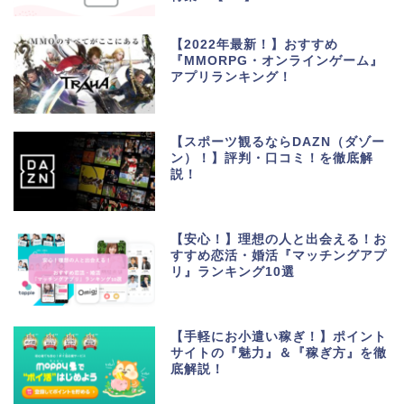
【2022年最新！】おすすめ
『MMORPG・オンラインゲーム』
アプリランキング！
【スポーツ観るならDAZN（ダゾー
ン）！】評判・口コミ！を徹底解
説！
生活便利アプリ・ゲーム
アプリ
【安心！】理想の人と出会える！お
すすめ恋活・婚活『マッチングアプ
リ』ランキング10選
ポイントサイト・お小遣
い
【手軽にお小遣い稼ぎ！】ポイント
美容・健康・マッチング
サイトの『魅力』＆『稼ぎ方』を徹
底解説！