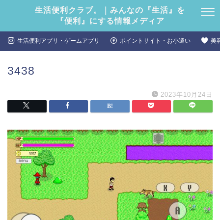
生活便利クラブ。｜みんなの『生活』を
『便利』にする情報メディア
生活便利アプリ・ゲームアプリ
ポイントサイト・お小遣い
美
3438
2023年10月24日