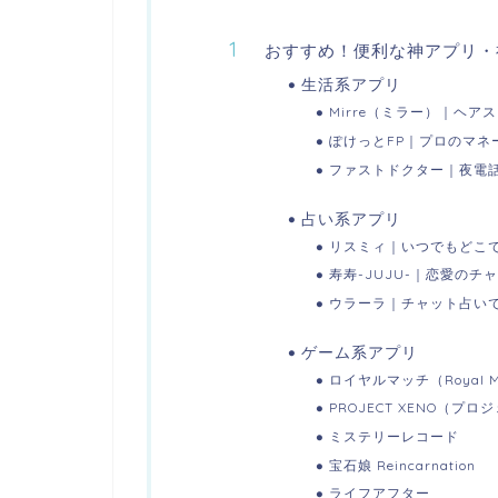
おすすめ！便利な神アプリ・
生活系アプリ
Mirre（ミラー）｜ヘ
ぽけっとFP｜プロのマネ
ファストドクター｜夜電
占い系アプリ
リスミィ｜いつでもどこ
寿寿-JUJU-｜恋愛のチ
ウラーラ｜チャット占い
ゲーム系アプリ
ロイヤルマッチ（Royal Ma
PROJECT XENO（プロ
ミステリーレコード
宝石娘 Reincarnation
ライフアフター