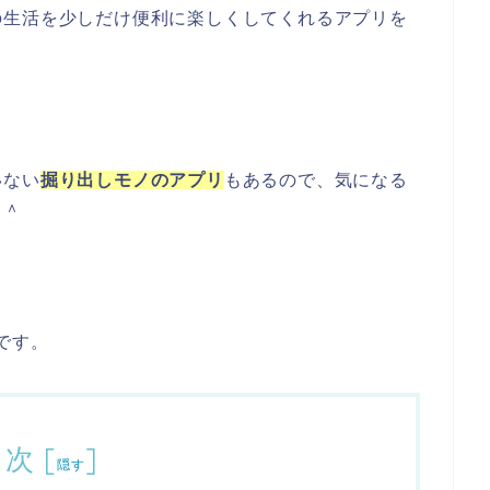
の生活を少しだけ便利に楽しくしてくれるアプリを
いない
掘り出しモノのアプリ
もあるので、気になる
＾＾
です。
目次
[
]
隠す