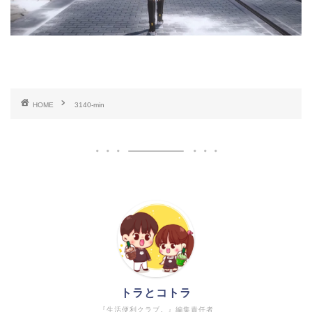
HOME
3140-min
トラとコトラ
『生活便利クラブ。』編集責任者