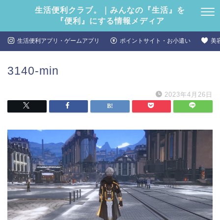
生活便利クラブ。｜みんなの『生活』を
『便利』にする情報メディア
生活便利アプリ・ゲームアプリ
ポイントサイト・お小遣い
美
3140-min
2023年4月26日