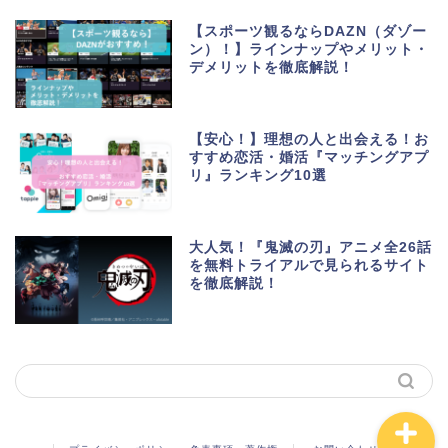
【スポーツ観るならDAZN（ダゾー
ン）！】ラインナップやメリット・
デメリットを徹底解説！
生活便利アプリ・ゲーム
アプリ
【安心！】理想の人と出会える！お
すすめ恋活・婚活『マッチングアプ
リ』ランキング10選
ポイントサイト・お小遣
い
大人気！『鬼滅の刃』アニメ全26話
美容・健康・マッチング
を無料トライアルで見られるサイト
を徹底解説！
動画・マンガ配信サービ
ス