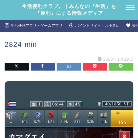
生活便利クラブ。｜みんなの『生活』を
『便利』にする情報メディア
生活便利アプリ・ゲームアプリ
ポイントサイト・お小遣い
美
2824-min
2023年1月19日