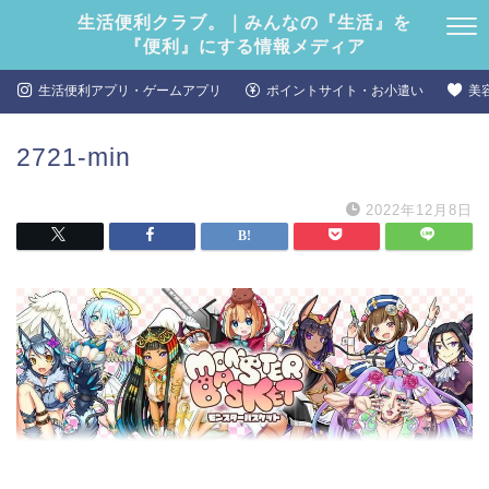
生活便利クラブ。｜みんなの『生活』を
『便利』にする情報メディア
生活便利アプリ・ゲームアプリ
ポイントサイト・お小遣い
美
2721-min
2022年12月8日