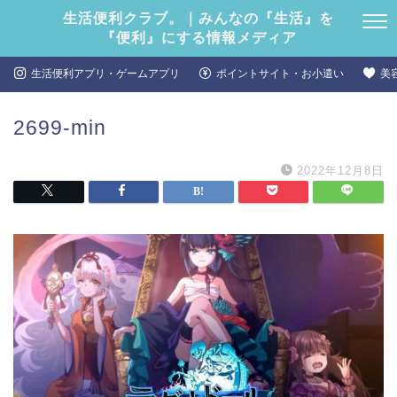
生活便利クラブ。｜みんなの『生活』を
『便利』にする情報メディア
生活便利アプリ・ゲームアプリ
ポイントサイト・お小遣い
美
2699-min
2022年12月8日