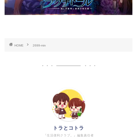
HOME
2699-min
トラとコトラ
『生活便利クラブ。』編集責任者