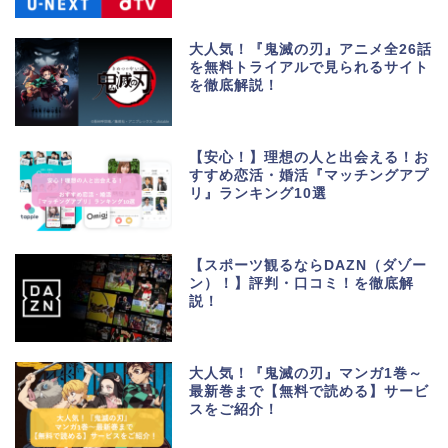
大人気！『鬼滅の刃』アニメ全26話
を無料トライアルで見られるサイト
を徹底解説！
【安心！】理想の人と出会える！お
すすめ恋活・婚活『マッチングアプ
リ』ランキング10選
生活便利アプリ・ゲーム
アプリ
【スポーツ観るならDAZN（ダゾー
ン）！】評判・口コミ！を徹底解
説！
ポイントサイト・お小遣
い
大人気！『鬼滅の刃』マンガ1巻～
美容・健康・マッチング
最新巻まで【無料で読める】サービ
スをご紹介！