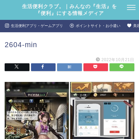
生活便利クラブ。｜みんなの『生活』を
『便利』にする情報メディア
生活便利アプリ・ゲームアプリ
ポイントサイト・お小遣い
美
2604-min
2022年10月21日