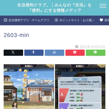
生活便利クラブ。｜みんなの『生活』を
『便利』にする情報メディア
生活便利アプリ・ゲームアプリ
ポイントサイト・お小遣い
美
2603-min
2022年10月21日