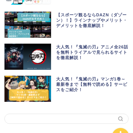
【スポーツ観るならDAZN（ダゾー
ン）！】ラインナップやメリット・
デメリットを徹底解説！
生活便利アプリ・ゲーム
アプリ
大人気！『鬼滅の刃』アニメ全26話
を無料トライアルで見られるサイト
を徹底解説！
ポイントサイト・お小遣
い
大人気！『鬼滅の刃』マンガ1巻～
美容・健康・マッチング
最新巻まで【無料で読める】サービ
スをご紹介！
動画・マンガ配信サービ
ス