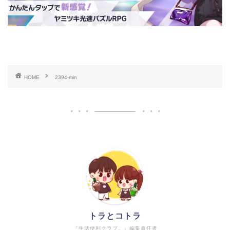
HOME
2394-min
トラとコトラ
『生活便利クラブ。』編集責任者