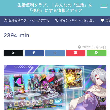
生活便利クラブ。｜みんなの『生活』を
『便利』にする情報メディア
生活便利アプリ・ゲームアプリ
ポイントサイト・お小遣い
美
2394-min
2022年8月19日