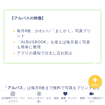
生活便利アプリ・ゲーム
アプリ
【アルバスの特徴】
ポイントサイト・お小遣
い
毎月8枚、かわいい「ましかく」写真プリ
ント
美容・健康・マッチング
「ALBUSBOOK」を使えば毎月届く写真
も簡単に整理
アプリの通知で注文し忘れ防止
動画・マンガ配信サービ
ス
MENU
『
アルバス
』は毎月8枚まで無料で写真をプリントして
送ってくれる
アルバム現像サービス
です。
生活便利アプリ・ゲー
ポイントサイト・お小
美容・健康・マッチン
動画・マンガ配信サー
ムアプリ
遣い
グ
ビス