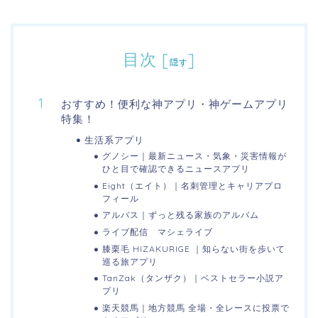
目次
[
]
隠す
おすすめ！便利な神アプリ・神ゲームアプリ
特集！
生活系アプリ
グノシー｜最新ニュース・気象・災害情報が
ひと目で確認できるニュースアプリ
Eight（エイト）｜名刺管理とキャリアプロ
フィール
アルバス｜ずっと残る家族のアルバム
ライブ配信 マシェライブ
膝栗毛 HIZAKURIGE ｜知らない街を歩いて
巡る旅アプリ
TanZak（タンザク）｜ベストセラー小説ア
プリ
楽天競馬｜地方競馬 全場・全レースに投票で