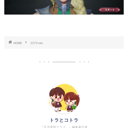
HOME
2273-min
トラとコトラ
『生活便利クラブ。』編集責任者