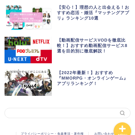
【安心！】理想の人と出会える！お
すすめ恋活・婚活『マッチングアプ
リ』ランキング10選
生活便利アプリ・ゲーム
アプリ
【動画配信サービスVODを徹底比
較！】おすすめ動画配信サービス8
選を目的別に徹底解説！
ポイントサイト・お小遣
い
【2022年最新！】おすすめ
美容・健康・マッチング
『MMORPG・オンラインゲーム』
アプリランキング！
動画・マンガ配信サービ
ス
プライバシーポリシー・免責事項・著作権
お問い合わせ