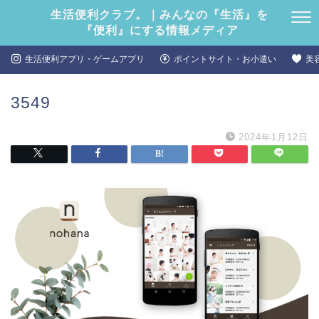
生活便利クラブ。｜みんなの『生活』を
『便利』にする情報メディア
生活便利アプリ・ゲームアプリ
ポイントサイト・お小遣い
美
3549
2024年1月12日