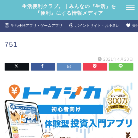
生活便利クラブ。｜みんなの『生活』を
『便利』にする情報メディア
生活便利アプリ・ゲームアプリ
ポイントサイト・お小遣い
美
751
2021年4月23日