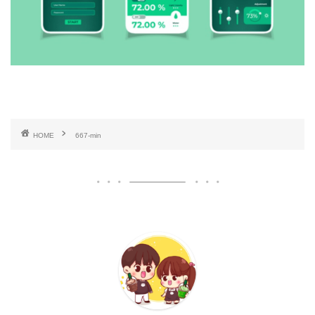
HOME
667-min