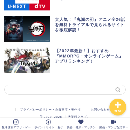
生活便利アプリ・ゲーム
アプリ
大人気！『鬼滅の刃』アニメ全26話
を無料トライアルで見られるサイト
を徹底解説！
ポイントサイト・お小遣
い
【2022年最新！】おすすめ
美容・健康・マッチング
『MMORPG・オンラインゲーム』
アプリランキング！
動画・マンガ配信サービ
ス
プライバシーポリシー・免責事項・著作権
お問い合わせ
MENU
2020–2026 生活便利クラブ。
生活便利アプリ・ゲー
ポイントサイト・お小
美容・健康・マッチン
動画・マンガ配信サー