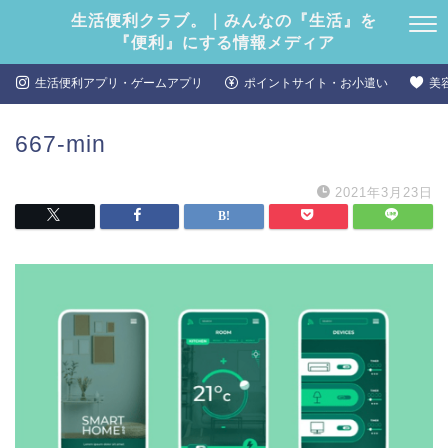
生活便利クラブ。｜みんなの『生活』を
『便利』にする情報メディア
生活便利アプリ・ゲームアプリ
ポイントサイト・お小遣い
美
667-min
2021年3月23日