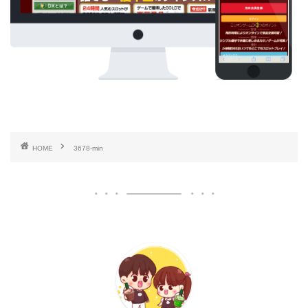
HOME
3678-min