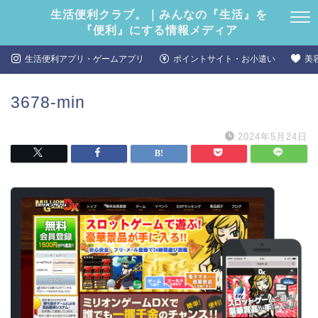
生活便利クラブ。｜みんなの『生活』を
『便利』にする情報メディア
生活便利アプリ・ゲームアプリ
ポイントサイト・お小遣い
美
3678-min
2024年5月24日