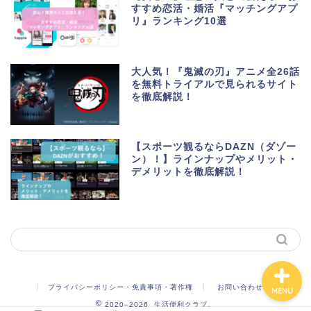
すすめ恋活・婚活『マッチングアプ
リ』ランキング10選
生活便利アプリ・ゲーム
アプリ
大人気！『鬼滅の刃』アニメ全26話
を無料トライアルで見られるサイト
を徹底解説！
ポイントサイト・お小遣
い
【スポーツ観るならDAZN（ダゾー
美容・健康・マッチング
ン）！】ラインナップやメリット・
デメリットを徹底解説！
動画・マンガ配信サービ
ス
プライバシーポリシー・免責事項・著作権
お問い合わせ
MENU
2020–2026 生活便利クラブ。