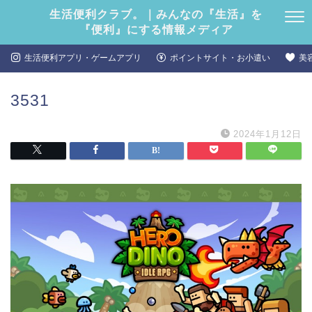
生活便利クラブ。｜みんなの『生活』を
『便利』にする情報メディア
生活便利アプリ・ゲームアプリ
ポイントサイト・お小遣い
美
3531
2024年1月12日