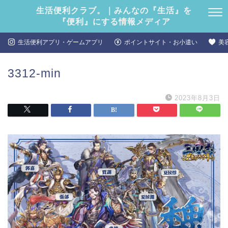
生活便利クラブ。｜みんなの『生活』を
『便利』にする情報メディア
生活便利アプリ・ゲームアプリ
ポイントサイト・お小遣い
美
3312-min
2023年8月3日