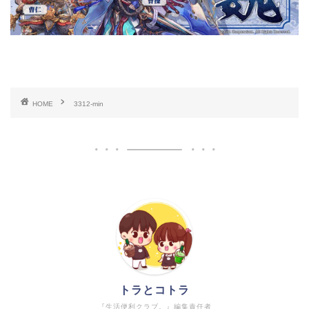
HOME
3312-min
トラとコトラ
『生活便利クラブ。』編集責任者