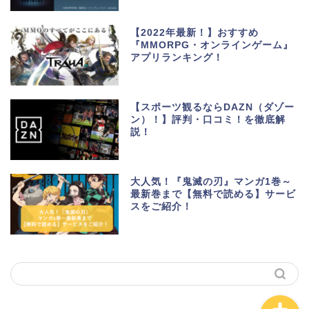
【2022年最新！】おすすめ
『MMORPG・オンラインゲーム』
アプリランキング！
生活便利アプリ・ゲーム
アプリ
【スポーツ観るならDAZN（ダゾー
ン）！】評判・口コミ！を徹底解
説！
ポイントサイト・お小遣
い
大人気！『鬼滅の刃』マンガ1巻～
美容・健康・マッチング
最新巻まで【無料で読める】サービ
スをご紹介！
動画・マンガ配信サービ
ス