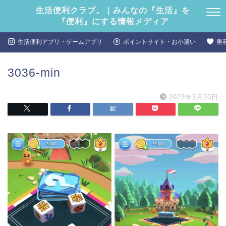
生活便利クラブ。｜みんなの『生活』を
『便利』にする情報メディア
生活便利アプリ・ゲームアプリ
ポイントサイト・お小遣い
美
3036-min
2023年3月20日