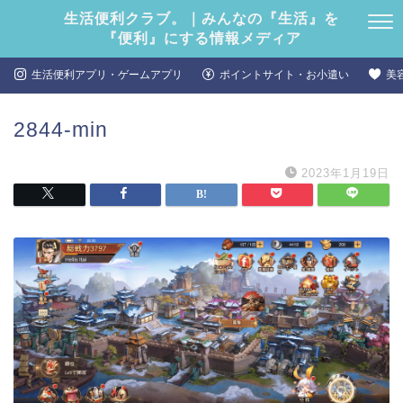
生活便利クラブ。｜みんなの『生活』を
『便利』にする情報メディア
生活便利アプリ・ゲームアプリ
ポイントサイト・お小遣い
美
2844-min
2023年1月19日